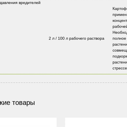
одавления вредителей
Карто
примен
концен
рабочей
Необхо
2 л / 100 л рабочего раствора
полное
растени
совмещ
подкор
растен
стрессе
жие товары