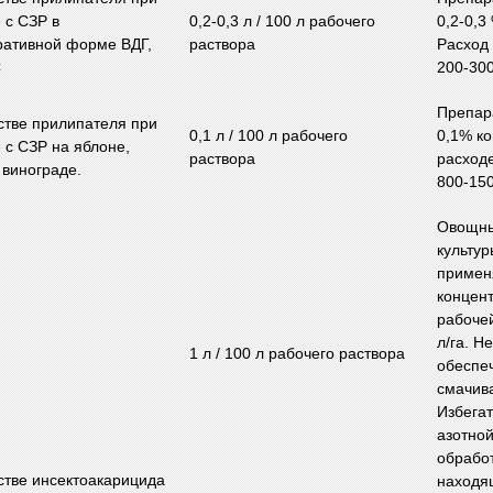
 с СЗР в
0,2-0,3 л / 100 л рабочего
0,2-0,3
ративной форме ВДГ,
раствора
Расход
С
200-300
Препар
стве прилипателя при
0,1 л / 100 л рабочего
0,1% к
 с СЗР на яблоне,
раствора
расход
 винограде.
800-150
Овощн
культур
примен
концен
рабоче
л/га. Н
1 л / 100 л рабочего раствора
обеспе
смачив
Избега
азотно
обработ
стве инсектоакарицида
находящ