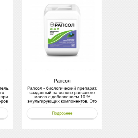
Рапсол
Суп
ель,
Рапсол - биологический препарат,
Суперсма
го
созданный на основе рапсового
предназнач
 при
масла с добавлением 10 %
рабочие 
оров
эмульгирующих компонентов. Это
агрохимик
их
универсальное средство формата
их результ
«3 в 1», которое благодаря
равномер
Подробнее
сбалансированному составу
повер
одновременно выполняет функции
ускоре
адьюванта, фунгицида и
дейс
инсектицида.
рас