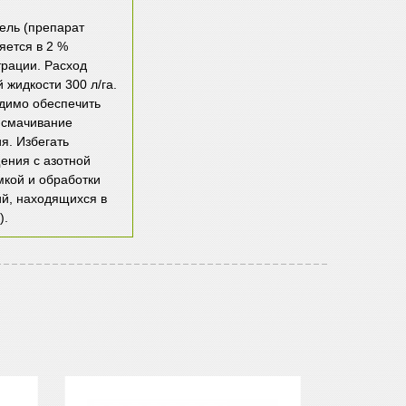
фель
(препарат
яется в 2 %
трации. Расход
 жидкости 300 л/га.
димо обеспечить
 смачивание
я. Избегать
ения с азотной
мкой и обработки
ий, находящихся в
).