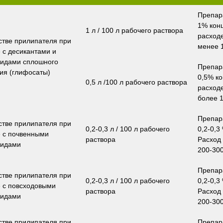
Препар
1% кон
1 л / 100 л рабочего раствора
расход
стве прилипателя при
менее 1
 с десикантами и
цидами сплошного
Препар
ия (глифосаты)
0,5% к
0,5 л /100 л рабочего раствора
расход
более 1
Препар
стве прилипателя при
0,2-0,3 л / 100 л рабочего
0,2-0,3
е с почвенными
раствора
Расход
цидами
200-300
Препар
стве прилипателя при
0,2-0,3 л / 100 л рабочего
0,2-0,3
 с повсходовыми
раствора
Расход
цидами
200-300
стве прилипателя при
Препар