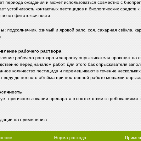
еет периода ожидания и может использоваться совместно с биопре
ает устойчивость контактных пестицидов и биологических средств 
оявляет фитотоксичности.
ры:
подсолнечник, озимый и яровой рапс, соя, сахарная свёкла, карт
д.
овление рабочего раствора
вление рабочего раствора и заправку опрыскивателя проводят на
дственно перед началом работ. Для этого бак опрыскивателя запо
анное количество пестицида и перемешивают в течение нескольких
т воду до полного объёма при постоянной работе мешалки опрыск
ксичность
вует при использовании препарата в соответствии с требованиями 
дации по применению
нение
Норма расхода
Примеч