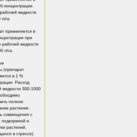
 % концентрации.
 рабочей жидкости
 л/га
ат применяется в
онцентрации при
е рабочей жидкости
0 л/га.
ые
ы
(препарат
яется в 1 %
трации. Расход
й жидкости 300-1000
еобходимо
чить полное
ание растения.
ть совмещения с
й подкормкой и
ки растений,
ихся в стрессе).