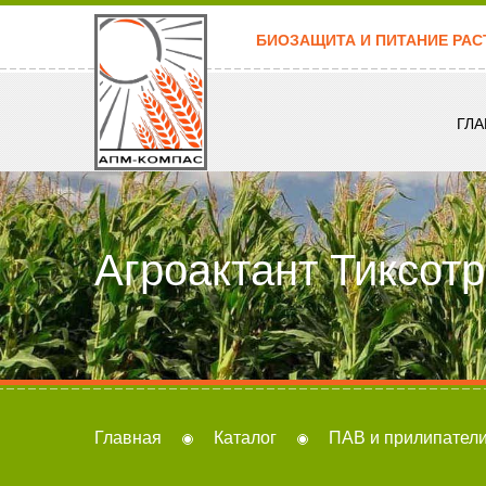
БИОЗАЩИТА И ПИТАНИЕ РАС
ГЛА
Агроактант Тиксот
Главная
Каталог
ПАВ и прилипател