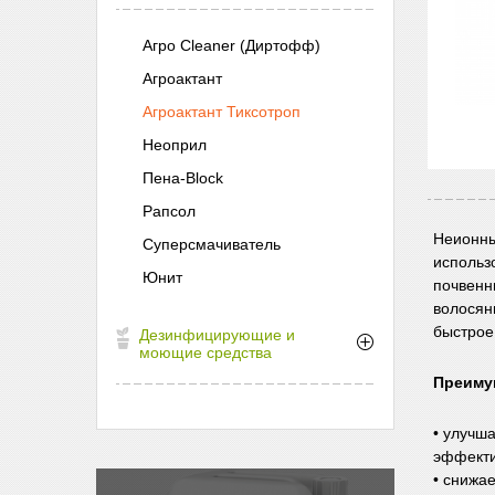
Агро Cleaner (Диртофф)
Агроактант
Агроактант Тиксотроп
Неоприл
Пена-Block
Рапсол
Неионны
Суперсмачиватель
использ
Юнит
почвенн
волосян
быстрое
Дезинфицирующие и
моющие средства
Преиму
• улучш
эффекти
• снижае