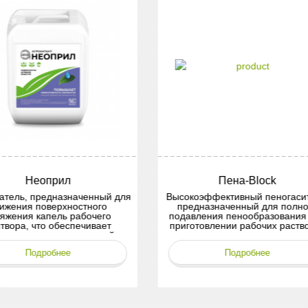
Неоприл
Пена-Block
атель, предназначенный для
Высокоэффективный пеногасит
ижения поверхностного
предназначенный для полно
яжения капель рабочего
подавления пенообразования
твора, что обеспечивает
приготовлении рабочих раств
мирование равномерной
пестицидов и агрохимическ
ной плёнки на поверхности
препаратов.
Подробнее
Подробнее
листьев.