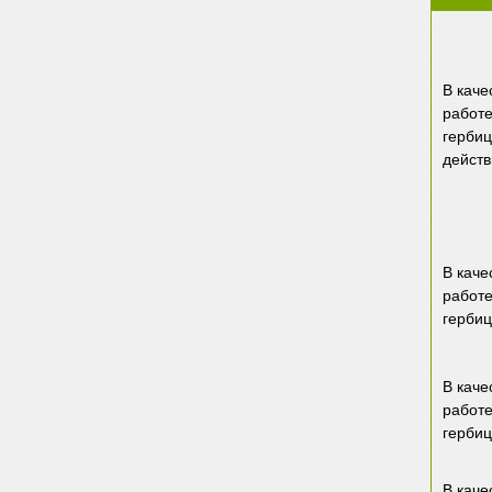
В каче
работе
герби
действ
В каче
работ
герби
В каче
работе
герби
В каче