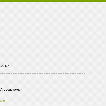
40 г/л
Агросистемы»
ели