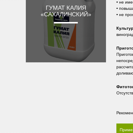
• не им
ГУМАТ КАЛИЯ
• повыш
«САХАЛИНСКИЙ»
• не пр
Культу
виногра
Пригот
Пригото
непосре
рассчит
доливаю
Фитото
Отсутст
Рекомен
Приме