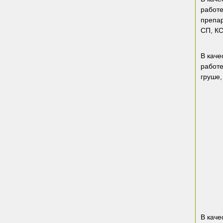
работе
препа
СП, К
В каче
работе
груше,
В каче