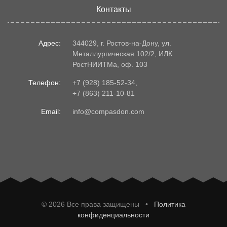
Контакты
Адрес:
344029, г. Ростов-на-Дону, ул.
Металлургическая 102/2, ИЛК
РостНИИТМа, оф. 103
Телефон:
+7 (928) 185-52-34
,
+7 (863) 211-10-81
Email:
info@compasdon.com
© 2026 Все права защищены •
Политика
конфиденциальности