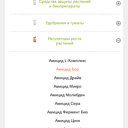
Средства защиты растений
и биопрепараты
Удобрения и гуматы
Регуляторы роста
растений
Амицид L-Комплекс
Амицид Бор
Амицид Драйв
Амицид Микро
Амицид Молибден
Амицид Сера
Амицид Фермент Био
Амицид Цинк