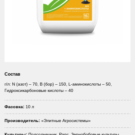
Состав
г/л: N (азот) – 70, В (бор) – 150, L-аминокислоты – 50,
Гидроксикарбоновые кислоты – 40
Фасовка:
10 л
Производитель:
«Элитные Агросистемы»
Культуры:
Подсолнечник, Рапс, Зернобобовые культуры,