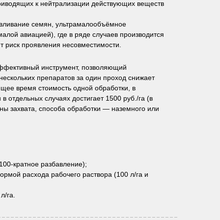
приводящих к нейтрализации действующих веществ
авливание семян, ультрамалообъёмное
алой авиацией), где в ряде случаев производится
ет риск проявления несовместимости.
эффективный инструмент, позволяющий
нескольких препаратов за один проход снижает
ящее время стоимость одной обработки, в
 в отдельных случаях достигает 1500 руб./га (в
ины захвата, способа обработки — наземного или
100-кратное разбавление);
рмой расхода рабочего раствора (100 л/га и
л/га.