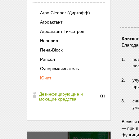
Агро Cleaner (Диртофф)
Агроактант
Агроактант Тиксотроп
Ключев
Неоприл
Благода
Пена-Block
Рапсол
по
по
Суперсмачиватель
Юнит
ул
пр
Дезинфицирующие и
моющие средства
сн
ум
В связи
— при п
фунгици