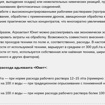
ция, выпадение осадка) или нежелательных химических реакций, 
разованию фитотоксичных соединений;
аботе с высококонцентрированными рабочими растворами (протр
вание, обработки с применением дронов, авиационная обработка м
ние практически чистых концентратов, что многократно увеличива
бразом, Агроактант Юнит можно рассматривать как экономически 
ировать затраты на обработку. Возможность совместного внесения 
тво проходов техники по полю и, соответственно, расходы. В насто
сти от используемой техники, варьирует в среднем от 300 руб./га и
ости от того, используется собственная или наёмная техника, шир
нного и других факторов).
расхода адьюванта «Юнит»:
л/га — при норме расхода рабочего раствора 12–15 л/га (примерно 
л на 100 л воды — при традиционном опрыскивании с пониженной но
л на 100 л воды — при норме расхода рабочего раствора более 100 