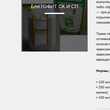
коагуля
БАКТОФИТ СК И СП
либо об
— при р
опрыски
смешива
Таким о
оптимиз
количес
зависимо
зависим
авиацио
Нормы 
• 150 м
• 250 м
менее);
• 100 м