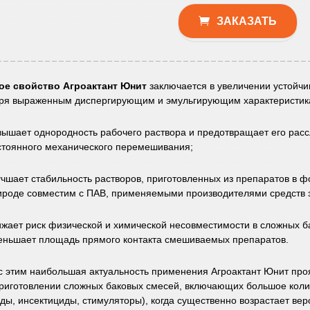
ЗАКАЗАТЬ
ое свойство Агроактант Юнит
заключается в увеличении устойчи
ря выраженным диспергирующим и эмульгирующим характеристик
вышает однородность рабочего раствора и предотвращает его рас
стоянного механического перемешивания;
учшает стабильность растворов, приготовленных из препаратов в ф
ироде совместим с ПАВ, применяемыми производителями средств 
ижает риск физической и химической несовместимости в сложных б
еньшает площадь прямого контакта смешиваемых препаратов.
 с этим наибольшая актуальность применения Агроактант Юнит проя
риготовлении сложных баковых смесей, включающих большое колич
ды, инсектициды, стимуляторы), когда существенно возрастает ве