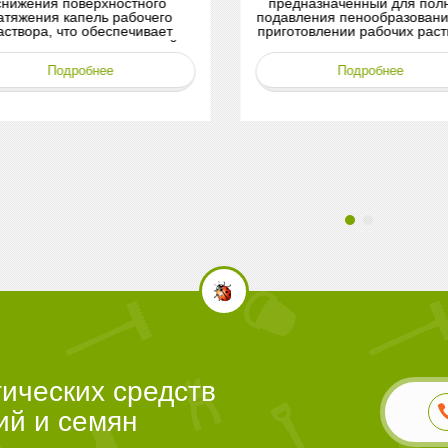
ижения поверхностного
предназначенный для полно
яжения капель рабочего
подавления пенообразования
твора, что обеспечивает
приготовлении рабочих раств
мирование равномерной
пестицидов и агрохимическ
ной плёнки на поверхности
препаратов.
Подробнее
Подробнее
листьев.
ических средств
ий и семян