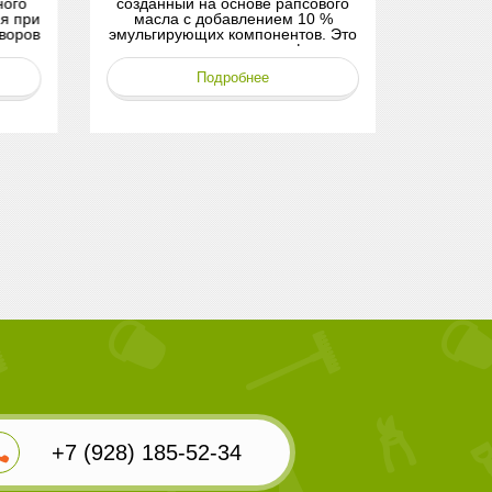
го
созданный на основе рапсового
предназнач
 при
масла с добавлением 10 %
рабочие 
оров
эмульгирующих компонентов. Это
агрохимик
их
универсальное средство формата
их результ
«3 в 1», которое благодаря
равномер
Подробнее
сбалансированному составу
повер
одновременно выполняет функции
ускоре
адьюванта, фунгицида и
дейс
инсектицида.
рас
+7 (928) 185-52-34