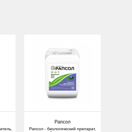
Рапсол
Суп
ель,
Рапсол - биологический препарат,
Суперсма