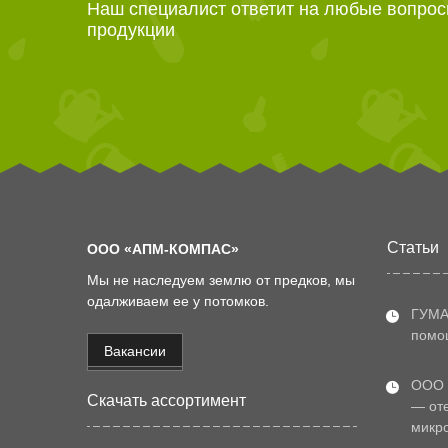
Наш специалист ответит на любые вопрос
продукции
Статьи
ООО «АПМ-КОМПАС»
Мы не наследуем землю от предков, мы
одалживаем ее у потомков.
ГУМА
помощ
Вакансии
ООО
Скачать ассортимент
— от
микр