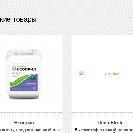
жие товары
Неоприл
Пена-Block
атель, предназначенный для
Высокоэффективный пеногасит